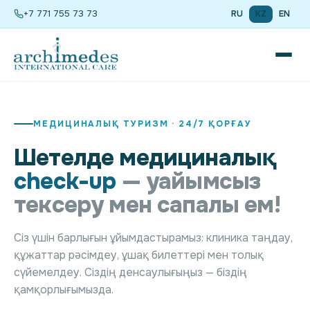
+7 771 755 73 73
RU
KZ
EN
МЕДИЦИНАЛЫҚ ТУРИЗМ · 24/7 ҚОРҒАУ
Шетелде медициналық
check-up
— уайымсыз
тексеру мен сапалы ем!
Сіз үшін барлығын ұйымдастырамыз: клиника таңдау,
құжаттар рәсімдеу, ұшақ билеттері мен толық
сүйемелдеу. Сіздің денсаулығыңыз — біздің
қамқорлығымызда.