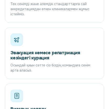
Тек сенімді және әлемдік стандарттарға сай
аккредитациядан өткен клиникалармен жұмыс
істейміз.
Эвакуация немесе репатриация
кезіндегі курация
Осындай қиын сәтте сіз біздің командаға сенім
арта аласыз.
Визалық қолдау