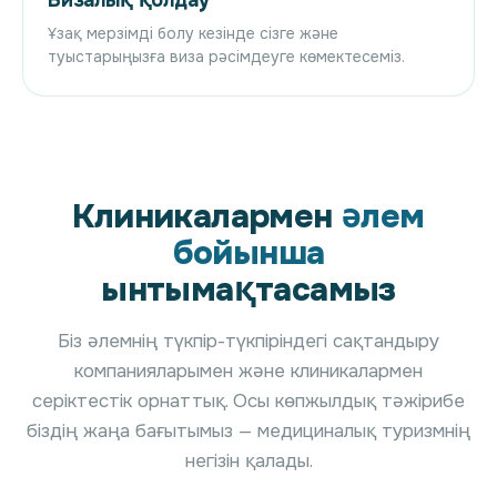
Ұзақ мерзімді болу кезінде сізге және
туыстарыңызға виза рәсімдеуге көмектесеміз.
Клиникалармен
әлем
бойынша
ынтымақтасамыз
Біз әлемнің түкпір-түкпіріндегі сақтандыру
компанияларымен және клиникалармен
серіктестік орнаттық. Осы көпжылдық тәжірибе
біздің жаңа бағытымыз — медициналық туризмнің
негізін қалады.