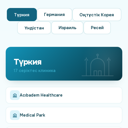
Германия
Түркия
Оңтүстік Корея
Израиль
Ресей
Үндістан
Түркия
17 серіктес клиника
Acıbadem Healthcare
Medical Park