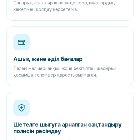
Сапарыңыздың әр кезеңінде координатордың
көмегімен қолдау көрсетеміз.
Ашық және әділ бағалар
Төлем мөлшері айқын және бекітілген, жасырын
қосымша төлемдер қарастырылмаған.
Шетелге шығуға арналған сақтандыру
полисін рәсімдеу