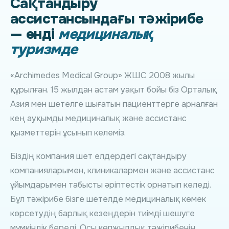
Сақтандыру
ассистансындағы тәжірибе
— енді
медициналық
туризмде
«Archimedes Medical Group» ЖШС 2008 жылы
құрылған. 15 жылдан астам уақыт бойы біз Орталық
Азия мен шетелге шығатын пациенттерге арналған
кең ауқымды медициналық және ассистанс
қызметтерін ұсынып келеміз.
Біздің компания шет елдердегі сақтандыру
компанияларымен, клиникалармен және ассистанс
ұйымдарымен табысты әріптестік орнатып келеді.
Бұл тәжірибе бізге шетелде медициналық көмек
көрсетудің барлық кезеңдерін тиімді шешуге
мүмкіндік береді. Осы көпжылдық тәжірибенің