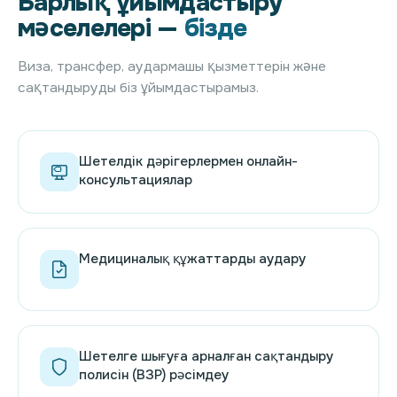
Барлық ұйымдастыру
мәселелері —
бізде
Виза, трансфер, аудармашы қызметтерін және
сақтандыруды біз ұйымдастырамыз.
Шетелдік дәрігерлермен онлайн-
консультациялар
Медициналық құжаттарды аудару
Шетелге шығуға арналған сақтандыру
полисін (ВЗР) рәсімдеу