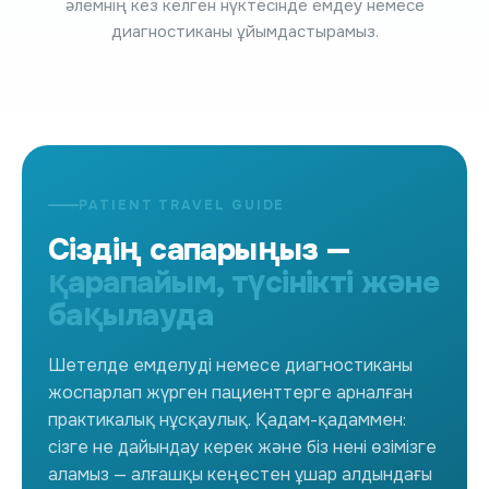
әлемнің кез келген нүктесінде емдеу немесе
диагностиканы ұйымдастырамыз.
PATIENT TRAVEL GUIDE
Сіздің сапарыңыз —
қарапайым, түсінікті және
бақылауда
Шетелде емделуді немесе диагностиканы
жоспарлап жүрген пациенттерге арналған
практикалық нұсқаулық. Қадам-қадаммен:
сізге не дайындау керек және біз нені өзімізге
аламыз — алғашқы кеңестен ұшар алдындағы