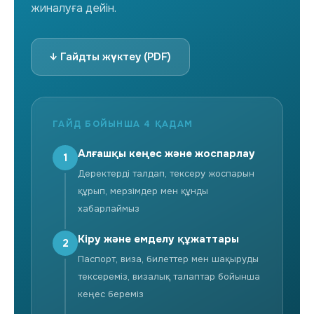
жиналуға дейін.
↓ Гайдты жүктеу (PDF)
ГАЙД БОЙЫНША 4 ҚАДАМ
Алғашқы кеңес және жоспарлау
1
Деректерді талдап, тексеру жоспарын
құрып, мерзімдер мен құнды
хабарлаймыз
Кіру және емделу құжаттары
2
Паспорт, виза, билеттер мен шақыруды
тексереміз, визалық талаптар бойынша
кеңес береміз