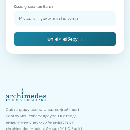
Қызықтыратын бағыт
Өтінім жіберу →
Сақтандыру ассистансы деңгейіндегі
қорғау мен сүйемелдеумен шетелде
емделу мен check-up ұйымдастыру.
«Archimedes Medical Group» ЖШС бөлігі.