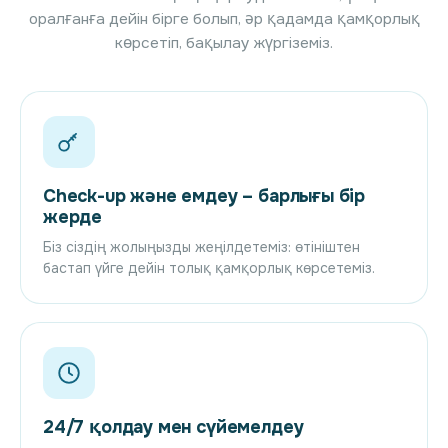
оралғанға дейін бірге болып, әр қадамда қамқорлық
көрсетіп, бақылау жүргіземіз.
Check-up және емдеу – барлығы бір
жерде
Біз сіздің жолыңызды жеңілдетеміз: өтініштен
бастап үйге дейін толық қамқорлық көрсетеміз.
24/7 қолдау мен сүйемелдеу