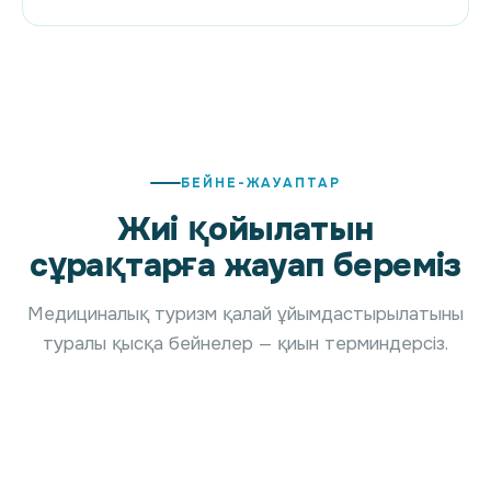
БЕЙНЕ-ЖАУАПТАР
Жиі қойылатын
сұрақтарға жауап береміз
Шетелде
емделгіңіз
Сізді қымбат
Медициналық туризм қалай ұйымдастырылатыны
келеді, бірақ
клиникаға
туралы қысқа бейнелер — қиын терминдерсіз.
неден
«алдап»
Неге баға
бастарыңызды
тіркейді деп
әрдайым
білмейсіз бе?
қорқасыз ба?
шамамен?
01
02
03