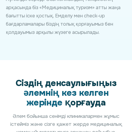
арқасында біз «Медициналық туризм» атты жаңа
бағытты іске қостық. Емделу мен check-up
бағдарламалары біздің толық қорғауымыз бен
қолдауымыз арқылы жүзеге асырылады.
Сіздің денсаулығыңыз
әлемнің кез келген
жерінде
қорғауда
Әлем бойынша сенімді клиникалармен жұмыс
істейміз және сізге қажет жерде медициналық