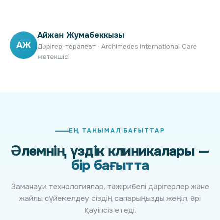
Айжан Жумабеккызы
АЖ
Дәрігер-терапевт · Archimedes International Care
жетекшісі
ЕҢ ТАНЫМАЛ БАҒЫТТАР
Әлемнің үздік клиникалары —
бір бағытта
Заманауи технологиялар, тәжірибелі дәрігерлер және
жайлы сүйемелдеу сіздің сапарыңызды жеңіл, әрі
қауіпсіз етеді.