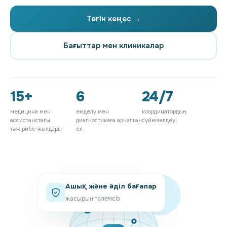
Тегін кеңес →
Бағыттар мен клиникалар
15+
6
24/7
медицина мен
емделу мен
координатордың
ассистанстағы
диагностикаға арналған
сүйемелдеуі
тәжірибе жылдары
ел
Ашық және әділ бағалар
жасырын төлемсіз