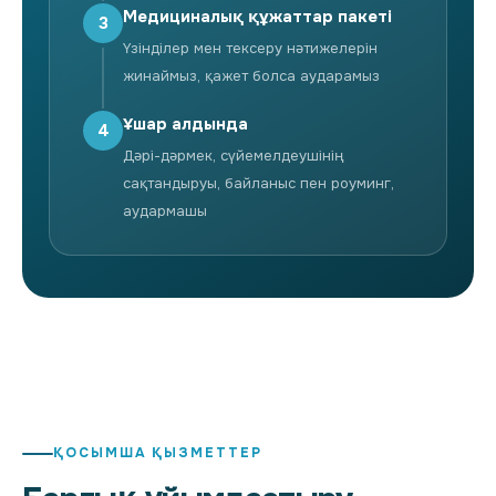
Медициналық құжаттар пакеті
3
Үзінділер мен тексеру нәтижелерін
жинаймыз, қажет болса аударамыз
Ұшар алдында
4
Дәрі-дәрмек, сүйемелдеушінің
сақтандыруы, байланыс пен роуминг,
аудармашы
ҚОСЫМША ҚЫЗМЕТТЕР