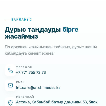
БАЙЛАНЫС
Дұрыс таңдауды
бірге
жасаймыз
Біз әрқашан жаныңыздан табылып, дұрыс шешім
қабылдауға көмектесеміз.
ТЕЛЕФОН
+7 771 755 73 73
EMAIL
int.care@archimedes.kz
МЕКЕНЖАЙ
Астана, Қабанбай батыр даңғылы, 53, блок