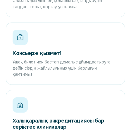
Саяхатыңыз үшін ең қолайлы сақтандыруды
таңдап, толық қорғау ұсынамыз.
Консьерж қызметі
Ұшақ билетінен бастап демалыс ұйымдастыруға
дейін сіздің жайлылығыңыз үшін барлығын
қамтимыз.
Халықаралық аккредитациясы бар
серіктес клиникалар