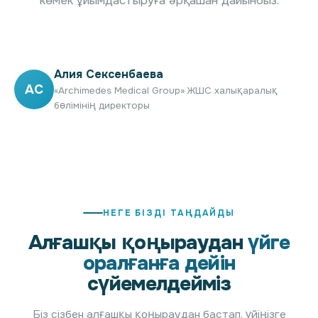
көмек ұйымдастыруға әрқашан дайынбыз.
Алия Сексенбаева
АС
«Archimedes Medical Group» ЖШС халықаралық
бөлімінің директоры
НЕГЕ БІЗДІ ТАҢДАЙДЫ
Алғашқы қоңыраудан
үйге
оралғанға дейін
сүйемелдейміз
Біз сізбен алғашқы қоңыраудан бастап, үйіңізге