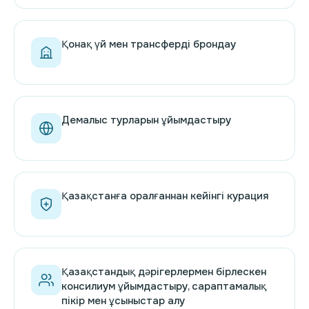
Қонақ үй мен трансферді брондау
Демалыс турларын ұйымдастыру
Қазақстанға оралғаннан кейінгі курация
Қазақстандық дәрігерлермен бірлескен
консилиум ұйымдастыру, сараптамалық
пікір мен ұсыныстар алу